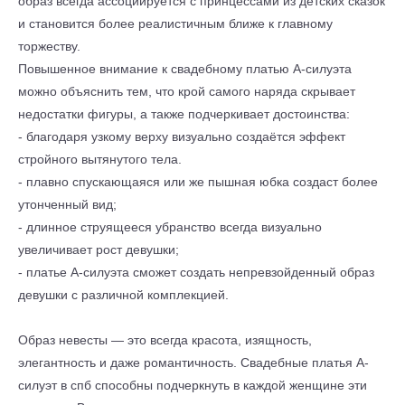
образ всегда ассоциируется с принцессами из детских сказок
и становится более реалистичным ближе к главному
торжеству.
Повышенное внимание к
свадебному платью А-силуэта
можно объяснить тем, что крой самого наряда скрывает
недостатки фигуры, а также подчеркивает достоинства:
- благодаря узкому верху визуально создаётся эффект
стройного вытянутого тела.
- плавно спускающаяся или же пышная юбка создаст более
утонченный вид;
- длинное струящееся убранство всегда визуально
увеличивает рост девушки;
- платье А-силуэта сможет создать непревзойденный образ
девушки с различной комплекцией.
Образ невесты — это всегда красота, изящность,
элегантность и даже романтичность. Свадебные платья А-
силуэт в спб способны подчеркнуть в каждой женщине эти