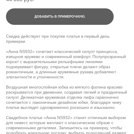
ДОБАВИТЬ В ПРИМЕРОЧНУЮ.
Скидка действует при покупке платья в первый день
примерки.
«Анна NS932» сочетает классический силуэт принцесса,
изящное кружево и современный комфорт. Полупрозрачный
корсет с выразительными рельефными линиями
подчеркивает фигуру, открытые плечи делают образ
романтичным, а длинные кружевные рукава добавляют
элегантности и утонченности.
Воздушная многослойная юбка из мягкого фатина красиво
раскрывается при движении, создавая легкий и праздничный
силуэт. Деликатная кружевная отделка лифа гармонично
сочетается с лаконичным дизайном юбки, благодаря чему
платье выглядит одновременно роскошно и изысканно.
Свадебное платье «Анна NS932» станет отличным выбором
для невест, которые мечтают о классическом образе с
современными деталями. Запишитесь на примерку, чтобы
подобрать идеальную посадку, выбрать подходящий размер