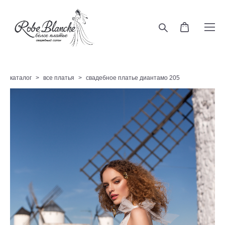
каталог
>
все платья
>
свадебное платье диантамо 205