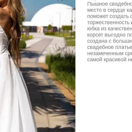
Пышное свадебное
место в сердце к
поможет создать 
торжественность 
юбка из качестве
корсет выгодно п
создана с больши
свадебное платье
незамеченным сре
самой красивой н