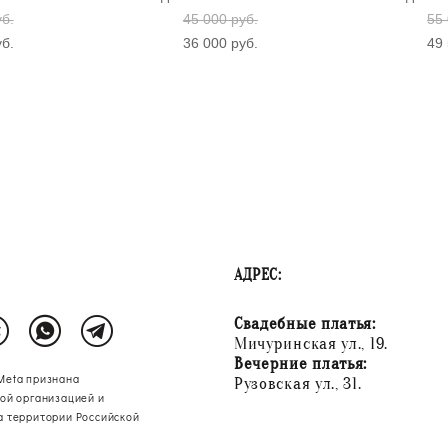
уб.
45 000 pуб.
55 
уб.
36 000 pуб.
49 
АДРЕС:
Свадебные платья:
Мичуринская ул., 19.
Вечерние платья:
Meta признана
Рузовская ул., 31.
ой организацией и
а территории Российской