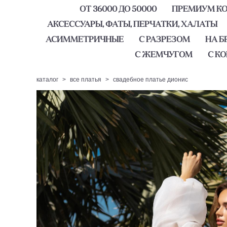
ОТ 36000 ДО 50000
ПРЕМИУМ КОЛ
АКСЕССУАРЫ, ФАТЫ, ПЕРЧАТКИ, ХАЛАТЫ
АСИММЕТРИЧНЫЕ
С РАЗРЕЗОМ
НА Б
С ЖЕМЧУГОМ
С К
каталог
>
все платья
>
свадебное платье дионис