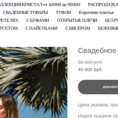
ЛЕКЦИЯ КРИСТАЛ от 45000 до 95000
РАСПРОДАЖ
СВАДЕБНЫЕ ТОВАРЫ
ТУФЛИ
Короткие платья
РЕТЕЛЯХ
С БУФАМИ
ОТКРЫТЫЕ ПЛЕЧИ
БЕЗ Р
ОРСЕТОМ
С ПАЙЕТКАМИ
С БИСЕРОМ
БЕЖЕВЫ
Свадебное 
50 000 pуб.
40 000 pуб.
ДОБАВИТ
Цена указана, пр
Ищете пышное св