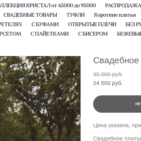
ЛЕКЦИЯ КРИСТАЛ от 45000 до 95000
РАСПРОДАЖ
СВАДЕБНЫЕ ТОВАРЫ
ТУФЛИ
Короткие платья
РЕТЕЛЯХ
С БУФАМИ
ОТКРЫТЫЕ ПЛЕЧИ
БЕЗ Р
ОРСЕТОМ
С ПАЙЕТКАМИ
С БИСЕРОМ
БЕЖЕВЫ
Свадебное 
35 000 pуб.
24 500 pуб.
НЕ
Цена указана, пр
Свадебное платье