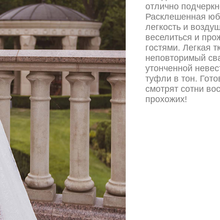
отлично подчеркн
Расклешенная юбк
легкость и воздуш
веселиться и про
гостями. Легкая 
неповторимый сва
утонченной невес
туфли в тон. Гот
смотрят сотни во
прохожих!