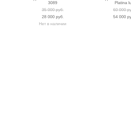
3089
Platina l
35 000 pуб.
60 000 p
28 000 pуб.
54 000 p
Нет в наличии