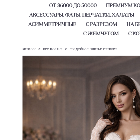
ОТ 36000 ДО 50000
ПРЕМИУМ КОЛ
АКСЕССУАРЫ, ФАТЫ, ПЕРЧАТКИ, ХАЛАТЫ
АСИММЕТРИЧНЫЕ
С РАЗРЕЗОМ
НА Б
С ЖЕМЧУГОМ
С К
каталог
>
все платья
>
свадебное платье оттавия