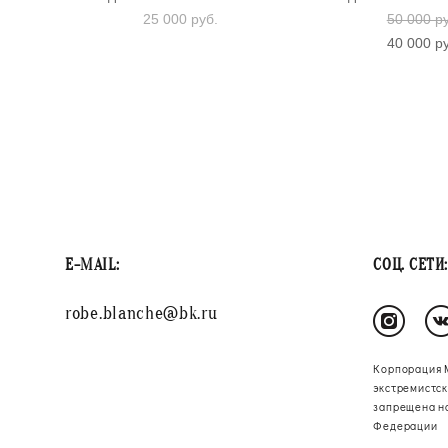
25 000 pуб.
50 000 p
40 000 p
E-MAIL:
СОЦ. СЕТИ:
robe.blanche@bk.ru
Корпорация 
экстремистск
запрещена н
Федерации