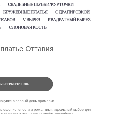
А
СВАДЕБНЫЕ ШУБКИ/КУРТОЧКИ
КРУЖЕВНЫЕ ПЛАТЬЯ
С ДРАПИРОВКОЙ
УКАВОВ
V ВЫРЕЗ
КВАДРАТНЫЙ ВЫРЕЗ
Е
СЛОНОВАЯ КОСТЬ
платье Оттавия
Ь В ПРИМЕРОЧНУЮ.
покупке в первый день примерки
оплощение юности и романтики, идеальный выбор для
к лёгкости и изяществу в своём свадебном