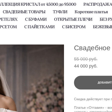
ЛЕКЦИЯ КРИСТАЛ от 45000 до 95000
РАСПРОДАЖ
СВАДЕБНЫЕ ТОВАРЫ
ТУФЛИ
Короткие платья
РЕТЕЛЯХ
С БУФАМИ
ОТКРЫТЫЕ ПЛЕЧИ
БЕЗ Р
ОРСЕТОМ
С ПАЙЕТКАМИ
С БИСЕРОМ
БЕЖЕВЫ
Свадебное 
55 000 pуб.
44 000 pуб.
ДОБАВИТ
Скидка действует при 
Платье «Оттавия» - в
невесты, стремящейся 