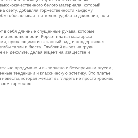
 высококачественного белого материала, который
на свету, добавляя торжественности каждому
бке обеспечивает не только удобство движения, но и
.
ет в себя длинные спущенные рукава, которые
и и женственности. Корсет платья мастерски
ами, придающими изысканный вид, и поддерживает
згибы талии и бюста. Глубокий вырез на груди
и и декольте, делая акцент на изяществе и
.
тельно продумано и выполнено с безупречным вкусом,
нные тенденции и классическую эстетику. Это платье
 невесты, которая желает выглядеть не просто красиво,
воем торжестве.