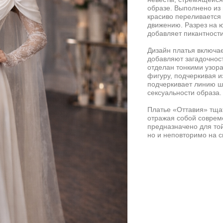
образе. Выполнено из
красиво переливается 
движению. Разрез на ю
добавляет пикантности
Дизайн платья включа
добавляют загадочност
отделан тонкими узор
фигуру, подчеркивая и
подчеркивает линию ше
сексуальности образа
Платье «Оттавия» тща
отражая собой совреме
предназначено для той
но и неповторимо на с