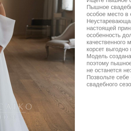
Пышное свадебн
особое место в
Неустаревающая
настоящей прин
особенность до
качественного м
корсет выгодно 
Модель создана
поэтому пышное
не останется н
Позвольте себе 
свадебного сезо