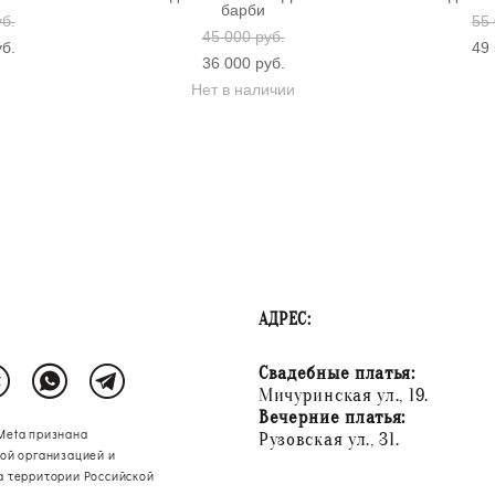
барби
уб.
55 
45 000 pуб.
уб.
49 
36 000 pуб.
Нет в наличии
АДРЕС:
Свадебные платья:
Мичуринская ул., 19.
Вечерние платья:
Meta признана
Рузовская ул., 31.
ой организацией и
а территории Российской