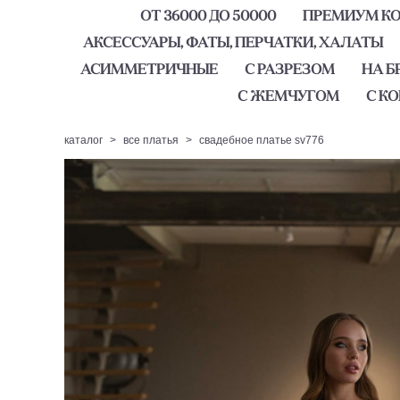
ОТ 36000 ДО 50000
ПРЕМИУМ КОЛ
АКСЕССУАРЫ, ФАТЫ, ПЕРЧАТКИ, ХАЛАТЫ
АСИММЕТРИЧНЫЕ
С РАЗРЕЗОМ
НА Б
С ЖЕМЧУГОМ
С К
каталог
>
все платья
>
свадебное платье sv776