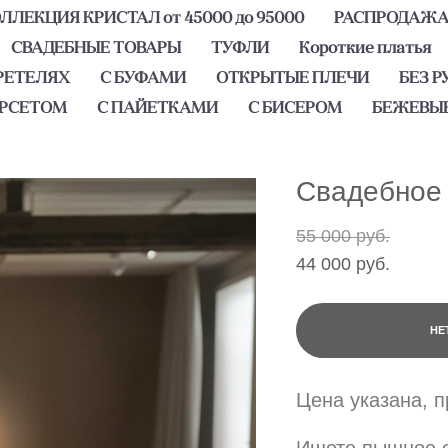
ЛЕКЦИЯ КРИСТАЛ от 45000 до 95000
РАСПРОДАЖ
СВАДЕБНЫЕ ТОВАРЫ
ТУФЛИ
Короткие платья
РЕТЕЛЯХ
С БУФАМИ
ОТКРЫТЫЕ ПЛЕЧИ
БЕЗ Р
ОРСЕТОМ
С ПАЙЕТКАМИ
С БИСЕРОМ
БЕЖЕВЫ
Свадебное
55 000 pуб.
44 000 pуб.
НЕ
Цена указана, 
Ищете пышное с