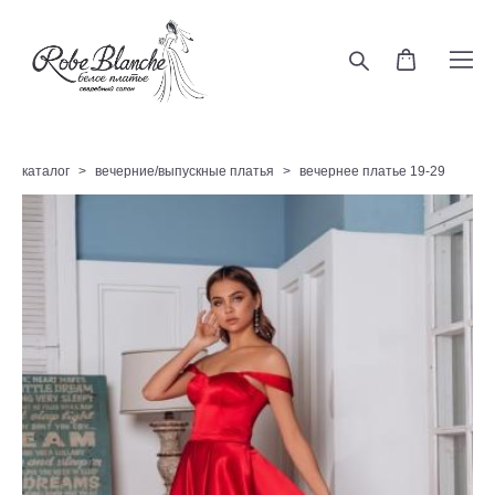
каталог
>
вечерние/выпускные платья
>
вечернее платье 19-29