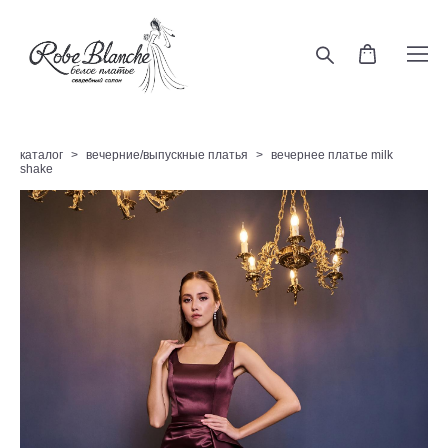
каталог
>
вечерние/выпускные платья
>
вечернее платье milk
shake