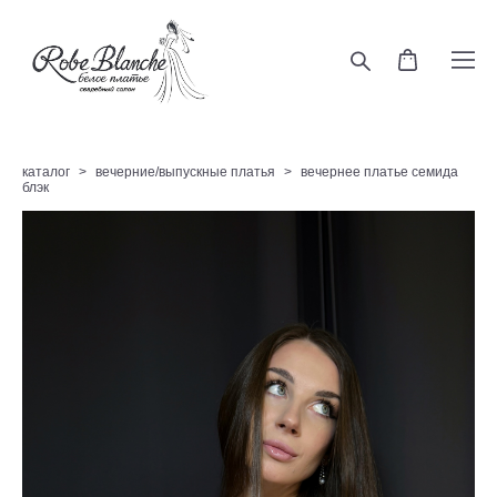
каталог
>
вечерние/выпускные платья
>
вечернее платье семида
блэк